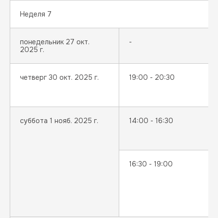
связанные с нашим ресурсом, записывались
Неделя 7
на вашем компьютере или любом другом
устройстве, подключенном к сети Интернет,
то вы можете произвести соответствующие
понедельник 27 окт.
-
настройки на вашем устройстве.
Политика
2025 г.
конфиденциальности
четверг 30 окт. 2025 г.
19:00 - 20:30
суббота 1 нояб. 2025 г.
14:00 - 16:30
16:30 - 19:00