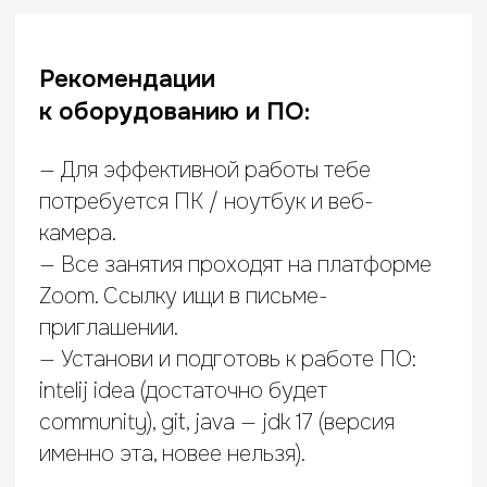
intelij idea (достаточно будет
community), git, java — jdk 17 (версия
именно эта, новее нельзя).
Что важно знать перед
началом обучения:
Первая встреча пройдёт в формате орг.
собрания: мы расскажем, что тебя ждёт,
и ответим на вопросы. Дата и время
указаны в расписании ниже.
Занятия проходят в Zoom
по расписанию, которое ты найдёшь
ниже.
В расписании могут быть замены
и переносы, мы будем писать об этом
в чате.
Правила, которые мы просим
соблюдать: