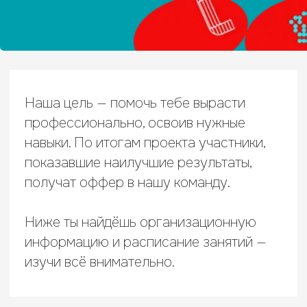
навыки. По итогам проекта участники,
показавшие наилучшие результаты,
получат оффер в нашу команду.
Ниже ты найдёшь организационную
информацию и расписание занятий —
изучи всё внимательно.
Рекомендации
к оборудованию и ПО:
— Для эффективной работы тебе
потребуется ПК / ноутбук и веб-
камера.
— Все занятия проходят на платформе
Zoom. Ссылку ищи в письме-
приглашении.
— Установи и подготовь к работе ПО: