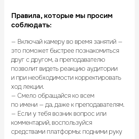
исключить.
— Если по каким-то причинам ты всё же
не сможешь присутствовать на занятии,
предупреди преподавателя или HR-
куратора курса.
— Сдавай практические задания
вовремя: на выполнение задания даётся
неделя. Работы, присланные
по истечении срока, к оценке
не принимаются и не засчитываются.
— Для получения сертификата тебе
необходимо сдать в срок все
практические работы и экзамен
не меньше чем на 3 балла.