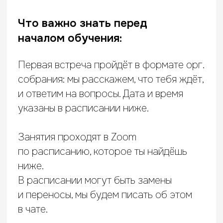
— Включай камеру во время занятий —
это поможет быстрее познакомиться
друг с другом, а преподавателю
позволит видеть реакцию аудитории
и при необходимости корректировать
ход лекции.
— Смело обращайся ко всем
по имени — да, даже к преподавателям.
— Если у тебя возник вопрос или
комментарий, воспользуйся
средствами платформы: подними руку
с помощью реакции или напиши в чат
и дождись, когда преподаватель
передаст тебе слово.
— Посещай все занятия: у курса
модульная структура, каждое
пропущенное занятие влияет на успех
прохождения всего курса. Если
ты пропустишь больше 6 занятий
и среди них более 2 занятий в одном
блоке, мы будем вынуждены тебя