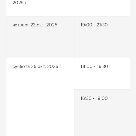
2025 г.
четверг 23 окт. 2025 г.
19:00 - 21:30
суббота 25 окт. 2025 г.
14:00 - 16:30
16:30 - 19:00
Мы собираем cookie-файлы, чтобы оптимизировать
работу сайта и сделать ее максимально приятной
для вас. Продолжая использовать сайт, вы даете
согласие на обработку cookie-файлов
и принимаете
политику
в отношении cookie-
файлов. Если вы не хотите, чтобы cookie-файлы,