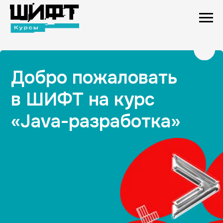
Добро пожаловать
в ШИФТ на курс
«Java-разработка»
Наша цель — помочь тебе вырасти
профессионально, освоив нужные