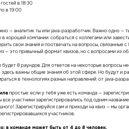
гостей в 18:30
о в 19:00
но — аналитик ты или java-разработчик. Важно одно — т
 в хорошей компании: собраться с коллегами или завест
рить свои знания и поотвечать на вопросы, связанные с 
из — это привычный формат квизов, но с вопросами из обл
о будет 8 раундов. Для ответов на некоторые вопросы н
— здесь важны общие знания об этой сфере. Но будут и р
раться в технологиях разных направлений: от java-разр
ила
простые: если у тебя уже есть команда — зарегистри
ы все участники зарегистрировались под одним названием
шного! Зарегистрируйся сам и приходи на квиз — мы орг
арегистрировавшихся участников.
о: в команде может быть от 4 до 8 человек.