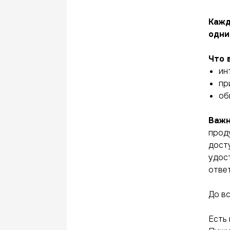
Кажд
одни
Что 
ин
пр
об
Важн
прод
дост
удос
отве
До вс
Есть