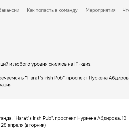
Вакансии
Как попасть в команду
Мероприятия
Чт
ий и любого уровня скиллов на IT-квиз.
речаемся в “Harat’s Irish Pub”, проспект Нуркена Абдирова
рация.
анда, “Harat’s Irish Pub”, проспект Нуркена Абдирова, 19
 28 апреля (вторник)