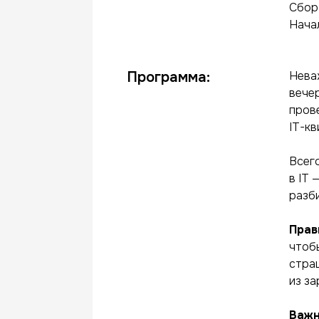
Сбор 
Начал
Программа:
Неваж
вечер
прове
IT-кв
Всег
в IT 
разби
Прав
чтоб
стра
из з
Важн